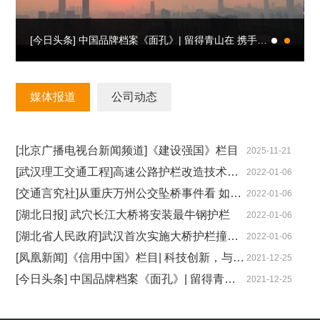
[今日头条] 中国品牌档案《面孔》| 留得青山在 携手向未来
媒体报道
公司动态
[北京广播电视台新闻频道]《建设强国》栏目
2025-11-21
[武汉理工交通工程]高速公路护栏改造技术指南宣讲
2022-01-06
[交通言究社]从重庆万州公交坠桥事件看 如何提升桥梁护栏安全性
2022-01-06
[湖北日报] 武穴长江大桥将安装最牛钢护栏
2022-01-06
[湖北省人民政府]武汉首次实施大桥护栏撞击试验3种车辆高速撞击均未侧翻
2022-01-06
[凤凰新闻]《信用中国》栏目| 科技创新，与时俱进
2021-12-25
[今日头条] 中国品牌档案《面孔》| 留得青山在 携手向未来
2021-12-25